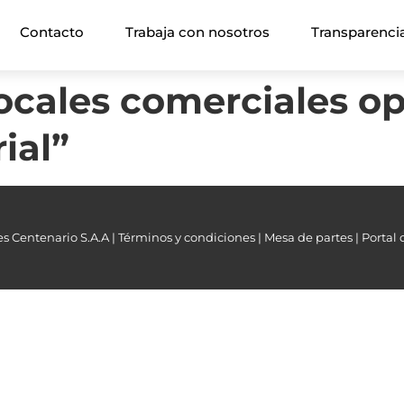
Contacto
Trabaja con nosotros
Transparenci
ocales comerciales op
ial”
s Centenario S.A.A |
Términos y condiciones |
Mesa de partes |
Portal 