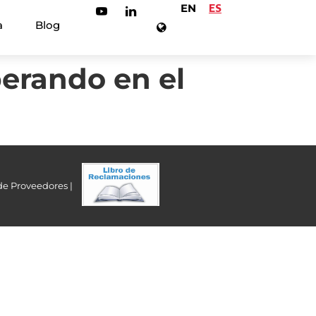
EN
ES
a
Blog
erando en el
de Proveedores |