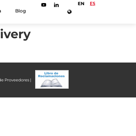
EN
ES
a
Blog
ivery
de Proveedores |