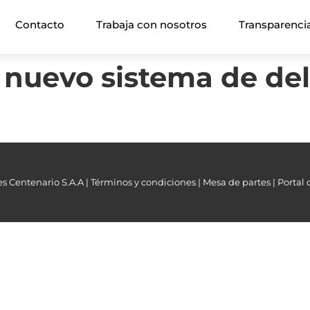
Contacto
Trabaja con nosotros
Transparenci
 nuevo sistema de del
s Centenario S.A.A |
Términos y condiciones |
Mesa de partes |
Portal 