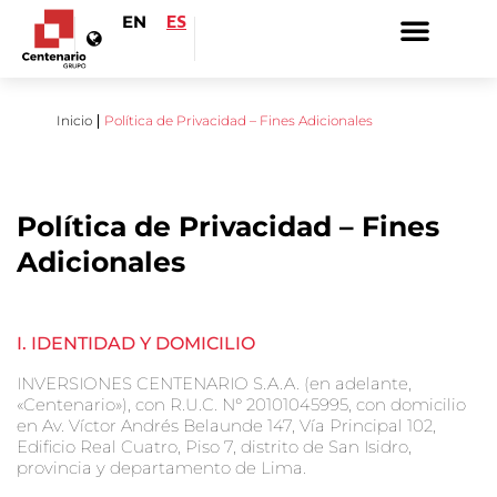
EN
ES
Inicio
Política de Privacidad – Fines Adicionales
Política de Privacidad – Fines
Adicionales
I. IDENTIDAD Y DOMICILIO
INVERSIONES CENTENARIO S.A.A. (en adelante,
«Centenario»), con R.U.C. N° 20101045995, con domicilio
en Av. Víctor Andrés Belaunde 147, Vía Principal 102,
Edificio Real Cuatro, Piso 7, distrito de San Isidro,
provincia y departamento de Lima.