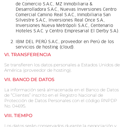
de Comercio S.A.C., MZ Inmobiliaria &
Desarrolladora S.A.C., Nuevas Inversiones Centro
Comercial Camino Real S.A.C., Inmobiliaria San
Silvestre S.A.C., Inversiones Real Once S.A.,
Inversiones Nueva Metrópoli S.A.C., Centenario
Hoteles S.A.C. y Centro Empresarial El Derby S.A.).
IBM DEL PERÚ S.A.C., proveedor en Perú de los
servicios de hosting (cloud).
VI.
TRANSFERENCIA
Se transfieren los datos personales a Estados Unidos de
América (proveedor de hosting).
VII.
BANCO DE DATOS
La información será almacenada en el Banco de Datos
de “Clientes” inscrito en el Registro Nacional de
Protección de Datos Personales con el código RNPDP
No. 04695.
VIII. T
IEMPO
Los datos serán conservados durante la negociación y