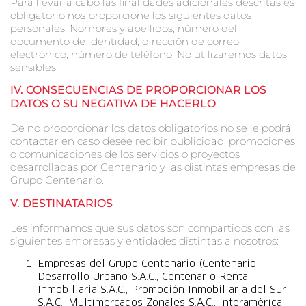
Para llevar a cabo las finalidades adicionales descritas es
obligatorio nos proporcione los siguientes datos
personales: Nombres y apellidos, número del
documento de identidad, dirección de correo
electrónico, número de teléfono. No utilizaremos datos
sensibles.
IV.
CONSECUENCIAS DE PROPORCIONAR LOS
DATOS O SU NEGATIVA DE HACERLO
De no proporcionar los datos obligatorios no se le podrá
contactar en caso desee recibir publicidad, promociones
o comunicaciones de los servicios o proyectos
desarrolladas por Centenario y las distintas empresas de
Grupo Centenario.
V. D
ESTINATARIOS
Les informamos que sus datos son compartidos con las
siguientes empresas y entidades distintas a nosotros:
Empresas del Grupo Centenario (Centenario
Desarrollo Urbano S.A.C., Centenario Renta
Inmobiliaria S.A.C., Promoción Inmobiliaria del Sur
S.A.C., Multimercados Zonales S.A.C., Interamérica