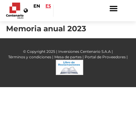
EN
ES
Memoria anual 2023
© Copyright 2025 | Inversiones Centenario S.A.A |
Términos y condiciones |
Mesa de partes |
Portal de Proveedores |