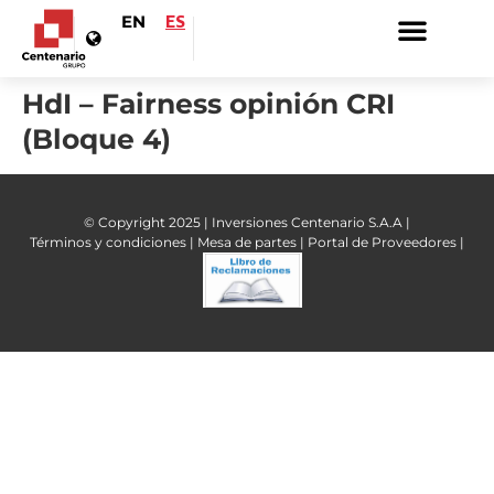
EN
ES
HdI – Fairness opinión CRI
(Bloque 4)
© Copyright 2025 | Inversiones Centenario S.A.A |
Términos y condiciones |
Mesa de partes |
Portal de Proveedores |