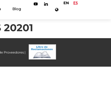
EN
ES
a
Blog
 20201
de Proveedores |