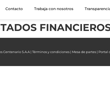
Contacto
Trabaja con nosotros
Transparenci
STADOS FINANCIEROS
s Centenario S.A.A |
Términos y condiciones |
Mesa de partes |
Portal 