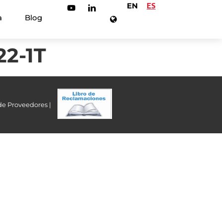
EN
ES
a
Blog
22-1T
de Proveedores |