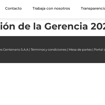
Contacto
Trabaja con nosotros
Transparenci
sión de la Gerencia 20
s Centenario S.A.A |
Términos y condiciones |
Mesa de partes |
Portal 